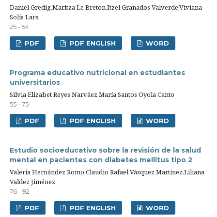
Daniel Gredig,Maritza Le Breton,Itzel Granados Valverde,Viviana
Solís Lara
25 - 54
PDF
PDF ENGLISH
WORD
Programa educativo nutricional en estudiantes
universitarios
Silvia Elizabet Reyes Narváez,María Santos Oyola Canto
55 - 75
PDF
PDF ENGLISH
WORD
Estudio socioeducativo sobre la revisión de la salud
mental en pacientes con diabetes mellitus tipo 2
Valeria Hernández Romo,Claudio Rafael Vásquez Martínez,Liliana
Valdez Jiménez
76 - 92
PDF
PDF ENGLISH
WORD