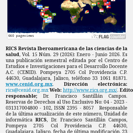
RICS Revista Iberoamericana de las ciencias de la
salud
, Vol. 15 Núm. 29 (2026): Enero - Junio 2026. Es
una publicación semestral editada por el Centro de
Estudios e Investigaciones para el Desarrollo Docente
A.C. (CENID). Pompeya 2705 Col Providencia C.P.
44630, Guadalajara, Jalisco, teléfono 33 1061 81871.
www.cenid.org.mx
.
Dirección electrónica:
rics@cenid.org.mx
Web:
http://www.rics.org.mx/
.
Edito
responsable;
Dr. Francisco Santillán Campos.
Reservas de Derechos al Uso Exclusivo No: 04 - 2023 -
031317004800 - 102, ISSN 2395 - 8057 Responsable
de la última actualización de este número, Unidad de
informática
RICS
, Dr. Francisco Santillán Campos,
Pompeya 2705 Col Providencia C.P. 44630,
Guadalajara, Jalisco, fecha de última modificación, 23