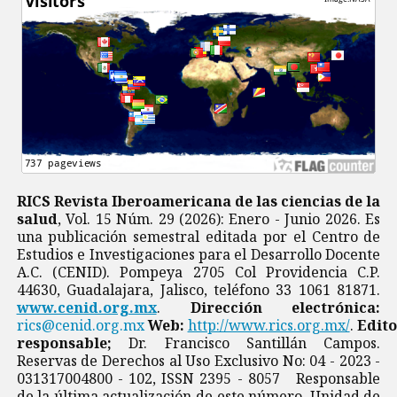
RICS Revista Iberoamericana de las ciencias de la
salud
, Vol. 15 Núm. 29 (2026): Enero - Junio 2026. Es
una publicación semestral editada por el Centro de
Estudios e Investigaciones para el Desarrollo Docente
A.C. (CENID). Pompeya 2705 Col Providencia C.P.
44630, Guadalajara, Jalisco, teléfono 33 1061 81871.
www.cenid.org.mx
.
Dirección electrónica:
rics@cenid.org.mx
Web:
http://www.rics.org.mx/
.
Edito
responsable;
Dr. Francisco Santillán Campos.
Reservas de Derechos al Uso Exclusivo No: 04 - 2023 -
031317004800 - 102, ISSN 2395 - 8057 Responsable
de la última actualización de este número, Unidad de