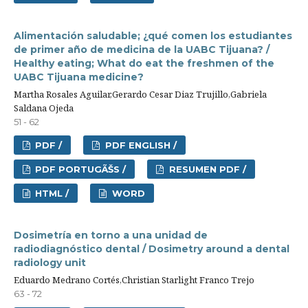
Alimentación saludable; ¿qué comen los estudiantes
de primer año de medicina de la UABC Tijuana? /
Healthy eating; What do eat the freshmen of the
UABC Tijuana medicine?
Martha Rosales Aguilar,Gerardo Cesar Diaz Trujillo,Gabriela
Saldana Ojeda
51 - 62
PDF /
PDF ENGLISH /
PDF PORTUGÃŠS /
RESUMEN PDF /
HTML /
WORD
Dosimetría en torno a una unidad de
radiodiagnóstico dental / Dosimetry around a dental
radiology unit
Eduardo Medrano Cortés,Christian Starlight Franco Trejo
63 - 72