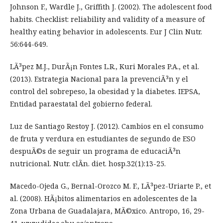
Johnson F., Wardle J., Griffith J. (2002). The adolescent food
habits. Checklist: reliability and validity of a measure of
healthy eating behavior in adolescents. Eur J Clin Nutr.
56:644-649.
LÃ³pez M.J., DurÃ¡n Fontes L.R., Kuri Morales P.A., et al.
(2013). Estrategia Nacional para la prevenciÃ³n y el
control del sobrepeso, la obesidad y la diabetes. IEPSA,
Entidad paraestatal del gobierno federal.
Luz de Santiago Restoy J. (2012). Cambios en el consumo
de fruta y verdura en estudiantes de segundo de ESO
despuÃ©s de seguir un programa de educaciÃ³n
nutricional. Nutr. clÃ­n. diet. hosp.32(1):13-25.
Macedo-Ojeda G., Bernal-Orozco M. F., LÃ³pez-Uriarte P., et
al. (2008). HÃ¡bitos alimentarios en adolescentes de la
Zona Urbana de Guadalajara, MÃ©xico. Antropo, 16, 29-