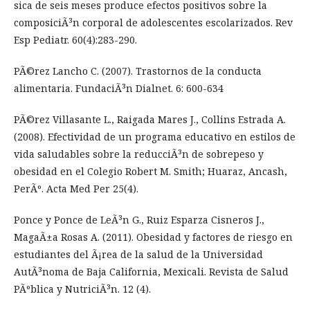
sica de seis meses produce efectos positivos sobre la
composiciÃ³n corporal de adolescentes escolarizados. Rev
Esp Pediatr. 60(4):283-290.
PÃ©rez Lancho C. (2007). Trastornos de la conducta
alimentaria. FundaciÃ³n Dialnet. 6: 600-634
PÃ©rez Villasante L., Raigada Mares J., Collins Estrada A.
(2008). Efectividad de un programa educativo en estilos de
vida saludables sobre la reducciÃ³n de sobrepeso y
obesidad en el Colegio Robert M. Smith; Huaraz, Ancash,
PerÃº. Acta Med Per 25(4).
Ponce y Ponce de LeÃ³n G., Ruiz Esparza Cisneros J.,
MagaÃ±a Rosas A. (2011). Obesidad y factores de riesgo en
estudiantes del Ã¡rea de la salud de la Universidad
AutÃ³noma de Baja California, Mexicali. Revista de Salud
PÃºblica y NutriciÃ³n. 12 (4).