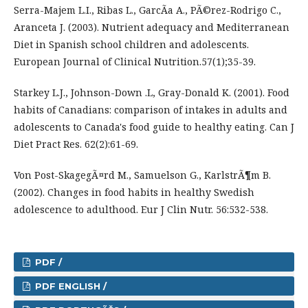
Serra-Majem L.I., Ribas L., GarcÃ­a A., PÃ©rez-Rodrigo C.,
Aranceta J. (2003). Nutrient adequacy and Mediterranean
Diet in Spanish school children and adolescents.
European Journal of Clinical Nutrition.57(1);35-39.
Starkey L.J., Johnson-Down .L, Gray-Donald K. (2001). Food
habits of Canadians: comparison of intakes in adults and
adolescents to Canada's food guide to healthy eating. Can J
Diet Pract Res. 62(2):61-69.
Von Post-SkagegÃ¤rd M., Samuelson G., KarlstrÃ¶m B.
(2002). Changes in food habits in healthy Swedish
adolescence to adulthood. Eur J Clin Nutr. 56:532-538.
PDF /
PDF ENGLISH /