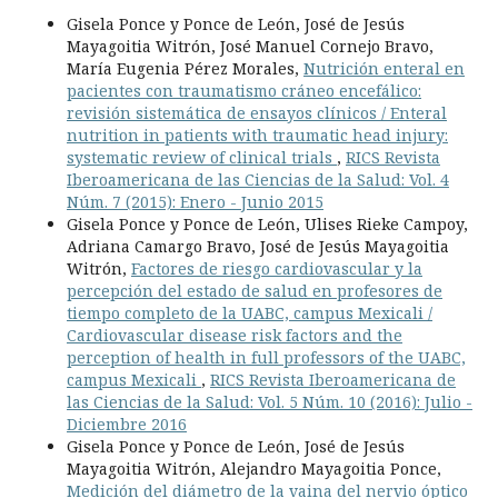
Gisela Ponce y Ponce de León, José de Jesús
Mayagoitia Witrón, José Manuel Cornejo Bravo,
María Eugenia Pérez Morales,
Nutrición enteral en
pacientes con traumatismo cráneo encefálico:
revisión sistemática de ensayos clínicos / Enteral
nutrition in patients with traumatic head injury:
systematic review of clinical trials
,
RICS Revista
Iberoamericana de las Ciencias de la Salud: Vol. 4
Núm. 7 (2015): Enero - Junio 2015
Gisela Ponce y Ponce de León, Ulises Rieke Campoy,
Adriana Camargo Bravo, José de Jesús Mayagoitia
Witrón,
Factores de riesgo cardiovascular y la
percepción del estado de salud en profesores de
tiempo completo de la UABC, campus Mexicali /
Cardiovascular disease risk factors and the
perception of health in full professors of the UABC,
campus Mexicali
,
RICS Revista Iberoamericana de
las Ciencias de la Salud: Vol. 5 Núm. 10 (2016): Julio -
Diciembre 2016
Gisela Ponce y Ponce de León, José de Jesús
Mayagoitia Witrón, Alejandro Mayagoitia Ponce,
Medición del diámetro de la vaina del nervio óptico