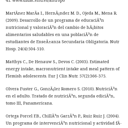
41. www.didac.ehu.es/antropo
MartÃ­nez MarÃ­a I., HernÃ¡ndez M. D., Ojeda M., Mena R.
(2009). Desarrollo de un programa de educaciÃ³n
nutricional y valoraciÃ³n del cambio de hÃ¡bitos
alimentarios saludables en una poblaciÃ³n de
estudiantes de EnseÃ±anza Secundaria Obligatoria. Nutr
Hosp. 24(4):504-510.
Matthys C., De Henauw S., Devos C. (2003). Estimated
energy intake, macronutrient intake and meal pattern of
Flemish adolescents. Eur J Clin Nutr. 57(2):366-375.
Olvera Fuster G., GonzÃ¡lez Romero S. (2010). NutriciÃ³n
en el adulto. Tratado de nutriciÃ³n, segunda ediciÃ³n,
tomo III, Panamericana.
Ortega Porcel F.B., ChillÃ³n GarzÃ³n P., Ruiz Ruiz J. (2004).
Un programa de intervenciÃ³n nutricional y actividad fÃ­