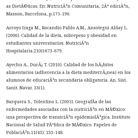
as DietÃ©ticas. En: NutriciÃ³n Comunitaria, 2Âª ediciÃ³n,
Masson, Barcelona, p.175-190.
Arroyo Izaga M., Rocandio Pablo A.M., Ansotegui Alday L.
(2006). Calidad de la dieta, sobrepeso y obesidad en
estudiantes universitarios. NutriciÃ³n
Hospitalaria.21(6):673-679.
Ayechu A., DurÃ¡ T. (2010). Calidad de los hÃ¡bitos
alimentarios (adherencia a la dieta mediterrÃ¡nea) en los
alumnos de educaciÃ³n secundaria obligatoria. An. Sist.
Sanit. Navar. 33(1).
Barquera S., Tolentino L. (2005). GeografÃ­a de las
enfermedades asociadas con la nutriciÃ³n en MÃ©xico:
una perspectiva de transiciÃ³n epidemiolÃ³gica. Instituto
Nacional de Salud PÃºblica de MÃ©xico. Papeles de
PoblaciÃ³n.11(43): 133-148.