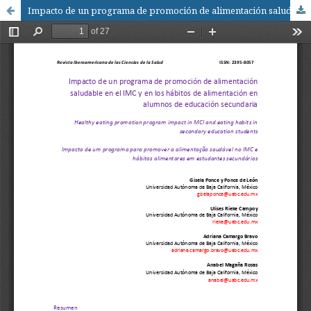
Impacto de un programa de promoción de alimentación saludable en el IMC y en los hábitos de alimentación en alumnos de educación secundaria / Impact of a programme for the promotion of healthy eating in the BMI and students in secondary education in eating habits