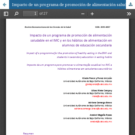
Impacto de un programa de promoción de alimentación saludable en el IMC y en los hábitos de alimentación en alumnos de educación secundaria / Impact of a programme for the promotion of healthy eating in the BMI and students in secondary education in eating habits