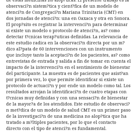
observaci?n sistem?tica y cient?fica de un modelo de
atenci?n de Congregaci?n Mariana Trinitaria (CMT) en
dos jornadas de atenci?n: una en Oaxaca y otra en Sonora.
El prop?sito es registrar la intervenci?n para determinar
si existe un modelo o protocolo de atenci?n, as? como
detectar t?cnicas terap?uticas definidas. La relevancia de
este estudio radica en la observaci?n directa por un m?
dico al?pata de 60 intervenciones con un instrumento
que incluye tanto la aceptaci?n de los pacientes, as? como
entrevistas de entrada y salida a fin de tomar en cuenta el
impacto de la intervenci?n en el sentimiento de bienestar
del participante. La muestra es de pacientes que asist?an
por primera vez, lo que permite identificar si existe un
protocolo de actuaci?n y por ende un modelo como tal. Los
resultados arrojan la identificaci?n de cuatro etapas con
t?cnicas muy definidas y con una sensaci?n de bienestar
de la mayor?a de los atendidos. Este estudio de observaci?
n met?dica de un modelo de salud CMT es un primer paso
de la investigaci?n de una medicina no alop?tica que ha
tratado a m?ltiples pacientes, por lo que el contacto
directo con el tipo de atenci?n es fundamental.