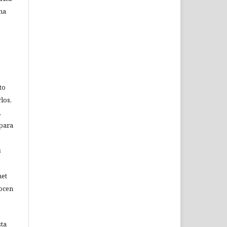
na
to
los,
,
 para
s
net
nocen
sta