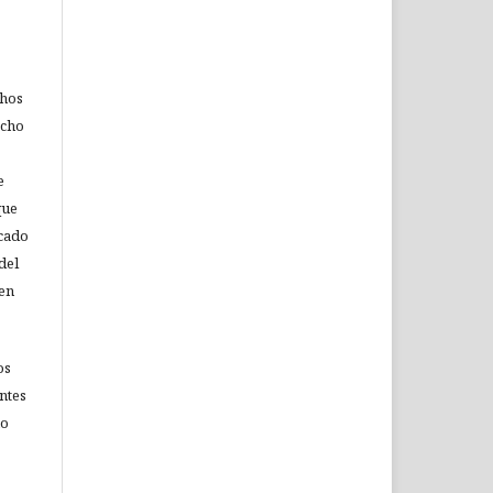
chos
echo
e
que
icado
del
 en
os
ntes
no