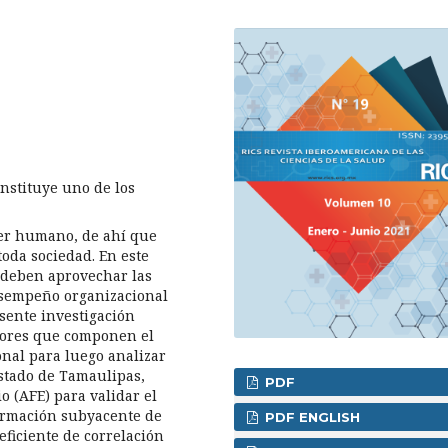
nstituye uno de los
ser humano, de ahí que
toda sociedad. En este
o deben aprovechar las
esempeño organizacional
resente investigación
ctores que componen el
onal para luego analizar
estado de Tamaulipas,
PDF
io (AFE) para validar el
ormación subyacente de
PDF ENGLISH
eficiente de correlación