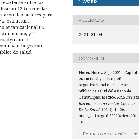
WORD
 existente entre los
aplicaron 125 encuestas
inaron dos factores para
PUBLICADO
y 2. estructura
ño organizacional (1.
. dinamismo, y 4.
2021-01-04
 coadyuvan al
promueven la gestión
úblico de salud
CÓMO CITAR
Flores Flores, A. J. (2021). Capital
estructural y desempeño
organizacional en el sector
público de salud del estado de
Tamaulipas, México.
RICS Revista
Iberoamericana De Las Ciencias
De La Salud
,
10
(19), 1 - 29.
https://doi.org/10.23913/rics.v10i1
.94
Formatos de citación