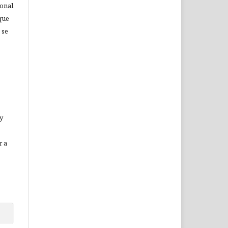
ional
que
 se
 y
r a