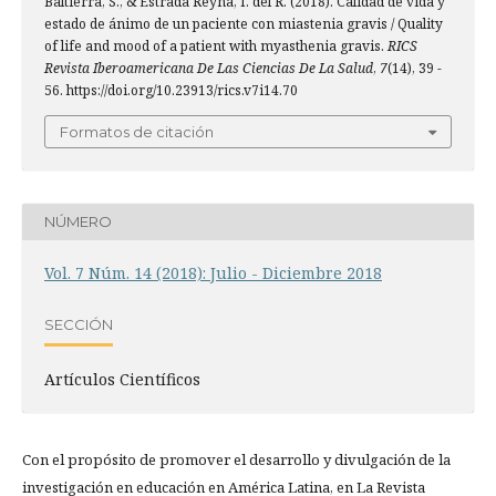
Baltierra, S., & Estrada Reyna, I. del R. (2018). Calidad de vida y
estado de ánimo de un paciente con miastenia gravis / Quality
of life and mood of a patient with myasthenia gravis.
RICS
Revista Iberoamericana De Las Ciencias De La Salud
,
7
(14), 39 -
56. https://doi.org/10.23913/rics.v7i14.70
Formatos de citación
NÚMERO
Vol. 7 Núm. 14 (2018): Julio - Diciembre 2018
SECCIÓN
Artículos Científicos
Con el propósito de promover el desarrollo y divulgación de la
investigación en educación en América Latina, en La Revista