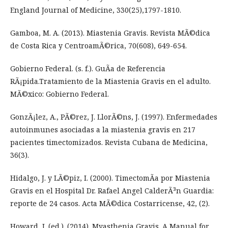
England Journal of Medicine, 330(25),1797-1810.
Gamboa, M. A. (2013). Miastenia Gravis. Revista MÃ©dica
de Costa Rica y CentroamÃ©rica, 70(608), 649-654.
Gobierno Federal. (s. f.). GuÃ­a de Referencia
RÃ¡pida.Tratamiento de la Miastenia Gravis en el adulto.
MÃ©xico: Gobierno Federal.
GonzÃ¡lez, A., PÃ©rez, J. LlorÃ©ns, J. (1997). Enfermedades
autoinmunes asociadas a la miastenia gravis en 217
pacientes timectomizados. Revista Cubana de Medicina,
36(3).
Hidalgo, J. y LÃ©piz, I. (2000). TimectomÃ­a por Miastenia
Gravis en el Hospital Dr. Rafael Angel CalderÃ³n Guardia:
reporte de 24 casos. Acta MÃ©dica Costarricense, 42, (2).
Howard, J. (ed.). (2014). Myasthenia Gravis. A Manual for