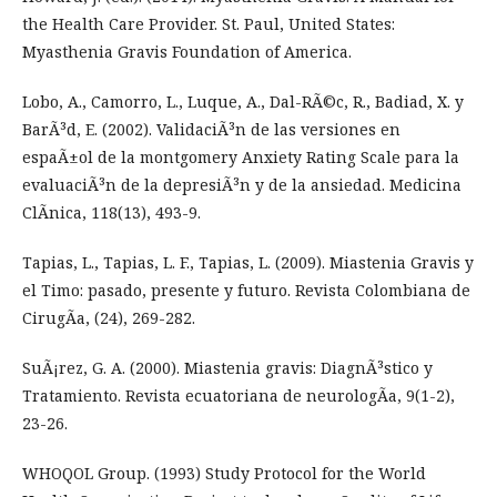
the Health Care Provider. St. Paul, United States:
Myasthenia Gravis Foundation of America.
Lobo, A., Camorro, L., Luque, A., Dal-RÃ©c, R., Badiad, X. y
BarÃ³d, E. (2002). ValidaciÃ³n de las versiones en
espaÃ±ol de la montgomery Anxiety Rating Scale para la
evaluaciÃ³n de la depresiÃ³n y de la ansiedad. Medicina
ClÃ­nica, 118(13), 493-9.
Tapias, L., Tapias, L. F., Tapias, L. (2009). Miastenia Gravis y
el Timo: pasado, presente y futuro. Revista Colombiana de
CirugÃ­a, (24), 269-282.
SuÃ¡rez, G. A. (2000). Miastenia gravis: DiagnÃ³stico y
Tratamiento. Revista ecuatoriana de neurologÃ­a, 9(1-2),
23-26.
WHOQOL Group. (1993) Study Protocol for the World