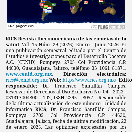
RICS Revista Iberoamericana de las ciencias de la
salud
, Vol. 15 Núm. 29 (2026): Enero - Junio 2026. Es
una publicación semestral editada por el Centro de
Estudios e Investigaciones para el Desarrollo Docente
A.C. (CENID). Pompeya 2705 Col Providencia C.P.
44630, Guadalajara, Jalisco, teléfono 33 1061 81871.
www.cenid.org.mx
.
Dirección electrónica:
rics@cenid.org.mx
Web:
http://www.rics.org.mx/
.
Edito
responsable;
Dr. Francisco Santillán Campos.
Reservas de Derechos al Uso Exclusivo No: 04 - 2023 -
031317004800 - 102, ISSN 2395 - 8057 Responsable
de la última actualización de este número, Unidad de
informática
RICS
, Dr. Francisco Santillán Campos,
Pompeya 2705 Col Providencia C.P. 44630,
Guadalajara, Jalisco, fecha de última modificación, 23
de enero 2025. Las opiniones expresadas por los