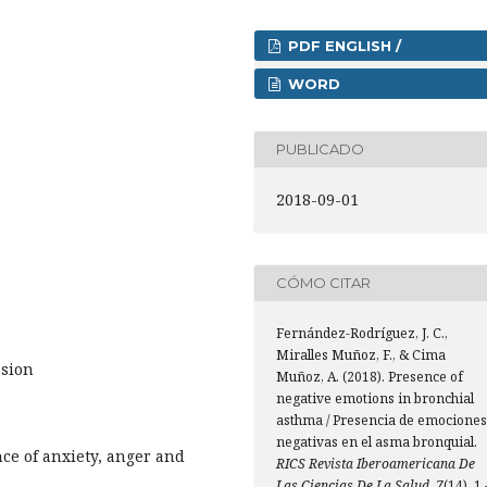
PDF ENGLISH /
WORD
PUBLICADO
2018-09-01
CÓMO CITAR
Fernández-Rodríguez, J. C.,
Miralles Muñoz, F., & Cima
ssion
Muñoz, A. (2018). Presence of
negative emotions in bronchial
asthma / Presencia de emociones
negativas en el asma bronquial.
ce of anxiety, anger and
RICS Revista Iberoamericana De
Las Ciencias De La Salud
,
7
(14), 1 