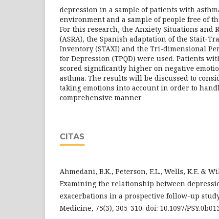
depression in a sample of patients with asthm
environment and a sample of people free of thi
For this research, the Anxiety Situations and
(ASRA), the Spanish adaptation of the Stait-Tr
Inventory (STAXI) and the Tri-dimensional Pe
for Depression (TPQD) were used. Patients wit
scored significantly higher on negative emoti
asthma. The results will be discussed to consi
taking emotions into account in order to handl
comprehensive manner
CITAS
Ahmedani, B.K., Peterson, E.L., Wells, K.E. & Wil
Examining the relationship between depress
exacerbations in a prospective follow-up stud
Medicine, 75(3), 305-310. doi: 10.1097/PSY.0b0