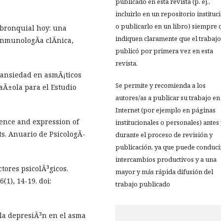
publicado en esta revista (p. ej.,
incluirlo en un repositorio instituc
o publicarlo en un libro) siempre 
a bronquial hoy: una
indiquen claramente que el trabajo
inmunologÃ­a clÃ­nica,
publicó por primera vez en esta
revista.
e ansiedad en asmÃ¡ticos
Se permite y recomienda a los
paÃ±ola para el Estudio
autores/as a publicar su trabajo en
Internet (por ejemplo en páginas
ience and expression of
institucionales o personales) antes
s. Anuario de PsicologÃ­
durante el proceso de revisión y
publicación, ya que puede conduci
intercambios productivos y a una
ctores psicolÃ³gicos.
mayor y más rápida difusión del
(1), 14-19. doi:
trabajo publicado
e la depresiÃ³n en el asma