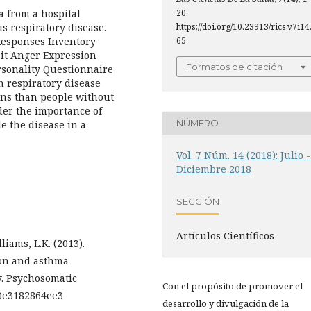
20.
a from a hospital
https://doi.org/10.23913/rics.v7i14
s respiratory disease.
65
 Responses Inventory
ait Anger Expression
Formatos de citación
rsonality Questionnaire
h respiratory disease
ons than people without
der the importance of
NÚMERO
e the disease in a
Vol. 7 Núm. 14 (2018): Julio -
Diciembre 2018
SECCIÓN
Artículos Científicos
liams, L.K. (2013).
ion and asthma
y. Psychosomatic
Con el propósito de promover el
13e3182864ee3
desarrollo y divulgación de la