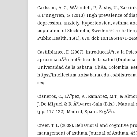
Carlsson, A. C., WÃ¤ndell, P., Ã–sby, U., Zarrin
& Ljunggren, G. (2013). High prevalence of diag
depression, anxiety, hypertension, asthma and
population of Stockholm, Swedenâ€“a challeng
Public Health, 13(1), 670. doi: 10.1186/1471-245
Castilblanco, E. (2007). IntroducciÃ³n a la Ps
aproximaciÃ³n holÃ­stica de la salud (Diploma 
Universidad de la Sabana, ChÃ­a, Colombia. Re
https://intellectum.unisabana.edu.co/bitstrea
seq
Cisneros, C., LÃ³pez, A., RamÃ­rez, M.T., & Almo
J. De Miguel & R. Ã?lvarez-Sala (Eds.)., Manual
(pp. 117-132). Madrid, Spain: ErgÃ³n.
Creer, T. L. (2008). Behavioral and cognitive pro
management of asthma. Journal of Asthma, 45(2)