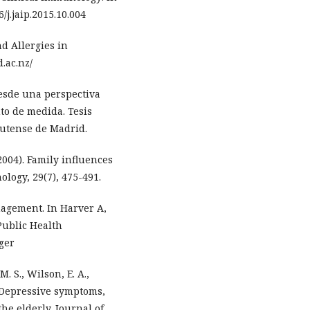
6/j.jaip.2015.10.004
d Allergies in
.ac.nz/
desde una perspectiva
to de medida. Tesis
lutense de Madrid.
(2004). Family influences
ology, 29(7), 475-491.
anagement. In Harver A,
Public Health
nger
M. S., Wilson, E. A.,
). Depressive symptoms,
e elderly. Journal of