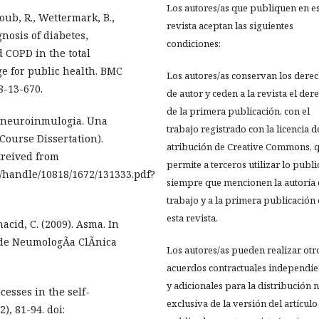
Los autores/as que publiquen en e
koub, R., Wettermark, B.,
revista aceptan las siguientes
nosis of diabetes,
condiciones:
 COPD in the total
e for public health. BMC
Los autores/as conservan los dere
8-13-670.
de autor y ceden a la revista el der
de la primera publicación, con el
iconeuroinmulogia. Una
trabajo registrado con la licencia d
Course Dissertation).
atribución de Creative Commons, 
treived from
permite a terceros utilizar lo publ
m/handle/10818/1672/131333.pdf?
siempre que mencionen la autoría 
trabajo y a la primera publicación
esta revista.
nacid, C. (2009). Asma. In
 de NeumologÃ­a ClÃ­nica
Los autores/as pueden realizar otr
acuerdos contractuales independie
y adicionales para la distribución 
cesses in the self-
exclusiva de la versión del artículo
, 81-94. doi: