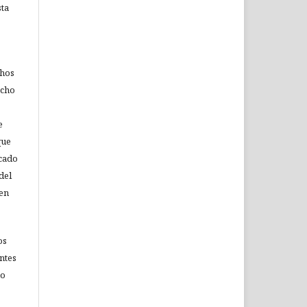
sta
chos
echo
e
que
icado
del
 en
os
ntes
no