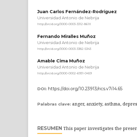
Juan Carlos Fernández-Rodríguez
Universidad Antonio de Nebrija
http://orcid.org/0000-0003-3312-861X
Fernando Miralles Muñoz
Universidad Antonio de Nebrija
http://orcid.org/0000-0003-3382-5343
Amable Cima Muñoz
Universidad Antonio de Nebrija
http://orcid.org/0000-0002-6931-0459
https://doi.org/10.23913/rics.v7i14.65
DOI:
anger, anxiety, asthma, depre
Palabras clave:
RESUMEN
This paper investigates the presen