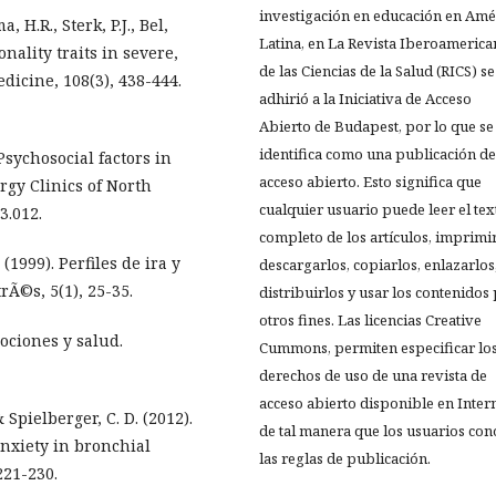
investigación en educación en Amé
 H.R., Sterk, P.J., Bel,
Latina, en La Revista Iberoamerica
onality traits in severe,
de las Ciencias de la Salud (RICS) se
icine, 108(3), 438-444.
adhirió a la Iniciativa de Acceso
Abierto de Budapest, por lo que se
identifica como una publicación de
 Psychosocial factors in
acceso abierto. Esto significa que
gy Clinics of North
cualquier usuario puede leer el tex
3.012.
completo de los artículos, imprimir
(1999). Perfiles de ira y
descargarlos, copiarlos, enlazarlos
Ã©s, 5(1), 25-35.
distribuirlos y usar los contenidos
otros fines. Las licencias Creative
mociones y salud.
Cummons, permiten especificar lo
derechos de uso de una revista de
acceso abierto disponible en Inter
 Spielberger, C. D. (2012).
de tal manera que los usuarios co
nxiety in bronchial
las reglas de publicación.
221-230.