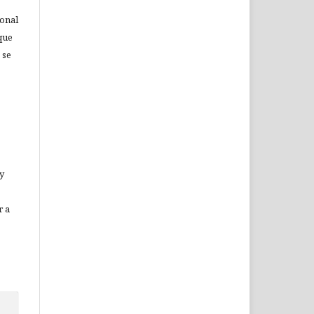
ional
que
 se
 y
r a