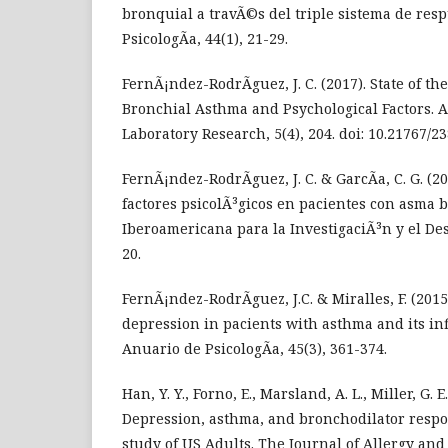
bronquial a travÃ©s del triple sistema de res
PsicologÃ­a, 44(1), 21-29.
FernÃ¡ndez-RodrÃ­guez, J. C. (2017). State of t
Bronchial Asthma and Psychological Factors. A
Laboratory Research, 5(4), 204. doi: 10.21767/
FernÃ¡ndez-RodrÃ­guez, J. C. & GarcÃ­a, C. G. (2
factores psicolÃ³gicos en pacientes con asma b
Iberoamericana para la InvestigaciÃ³n y el Des
20.
FernÃ¡ndez-RodrÃ­guez, J.C. & Miralles, F. (2015
depression in pacients with asthma and its inf
Anuario de PsicologÃ­a, 45(3), 361-374.
Han, Y. Y., Forno, E., Marsland, A. L., Miller, G. E
Depression, asthma, and bronchodilator respo
study of US Adults. The Journal of Allergy and