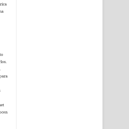
rica
na
to
los,
,
 para
s
net
nocen