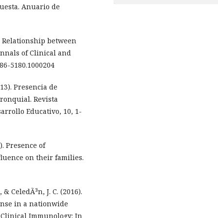
puesta. Anuario de
he Relationship between
nnals of Clinical and
2386-5180.1000204
013). Presencia de
ronquial. Revista
arrollo Educativo, 10, 1-
). Presence of
luence on their families.
., & CeledÃ³n, J. C. (2016).
nse in a nationwide
 Clinical Immunology: In