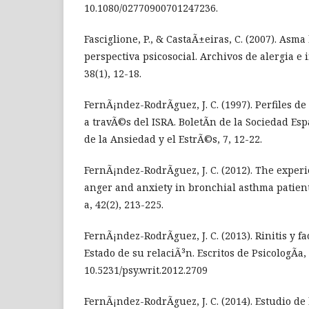
10.1080/02770900701247236.
Fasciglione, P., & CastaÃ±eiras, C. (2007). Asm
perspectiva psicosocial. Archivos de alergia e 
38(1), 12-18.
FernÃ¡ndez-RodrÃ­guez, J. C. (1997). Perfiles d
a travÃ©s del ISRA. BoletÃ­n de la Sociedad Es
de la Ansiedad y el EstrÃ©s, 7, 12-22.
FernÃ¡ndez-RodrÃ­guez, J. C. (2012). The exper
anger and anxiety in bronchial asthma patient
a, 42(2), 213-225.
FernÃ¡ndez-RodrÃ­guez, J. C. (2013). Rinitis y fa
Estado de su relaciÃ³n. Escritos de PsicologÃ­a, 6
10.5231/psy.writ.2012.2709
FernÃ¡ndez-RodrÃ­guez, J. C. (2014). Estudio d