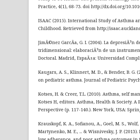
Practice, 4(1), 68-73. doi http://dx.doi.org/10.101
ISAAC (2015). International Study of Asthma an
Childhood. Retrieved from http://isaac.auckland
JimÃ©nez GarcÃ­a, G. I. (2004). La depresiÃ³n 
tridimensional: elaboraciÃ³n de un instrumen
Doctoral. Madrid, EspaÃ±a: Universidad Comp
Kaugars, A. S., Klinnert, M. D., & Bender, B. G. 
on pediatric asthma. Journal of Pediatric Psych
Kotses, H. & Creer, T.L. (2010). Asthma, self m
Kotses H, editors. Asthma, Health & Society. A 
Perspective (p. 117-140.). New York, USA: Spri
Krauskopf, K. A., Sofianou, A., Goel, M. S., Wolf, 
Martynenko, M. E., ... & Wisnivesky, J. P. (2013
low adherence, and poor asthma outcomes in th