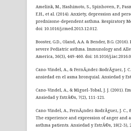
Amelink, M., Hashimoto, S., Spinhoven, P., Pasma,
E.H., et al. (2014). Anxiety, depression and pers
prednisone-dependent asthma. Respiratory Med
doi: 10.1016/j.rmed.2013.12.012.
Booster, G.D., Oland, A.A. & Bender, B.G. (2016).
severe Pediatric asthma. Immunology and Aller
America, 36(3), 449-460. doi: 10.1016/j.iac.2016.0
Cano-Vindel, A., & FernÃ¡ndez-RodrÃ­guez, J. C. 
ansiedad en el asma bronquial. Ansiedad y Estr
Cano-Vindel, A., & Miguel-Tobal, J. J. (2001). E
Ansiedad y EstrÃ©s, 7(2), 111-121.
Cano-Vindel, A., FernÃ¡ndez-RodrÃ­guez, J. C., &
The experience and expression of anger and a
asthma patients. Ansiedad y EstrÃ©s, 18(2-3), 