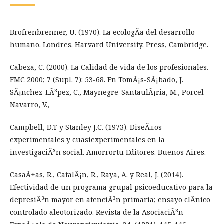
Brofrenbrenner, U. (1970). La ecologÃ­a del desarrollo
humano. Londres. Harvard University. Press, Cambridge.
Cabeza, C. (2000). La Calidad de vida de los profesionales.
FMC 2000; 7 (Supl. 7): 53-68. En TomÃ¡s-SÃ¡bado, J.
SÃ¡nchez-LÃ³pez, C., Maynegre-SantaulÃ¡ria, M., Porcel-
Navarro, V.,
Campbell, D.T y Stanley J.C. (1973). DiseÃ±os
experimentales y cuasiexperimentales en la
investigaciÃ³n social. Amorrortu Editores. Buenos Aires.
CasaÃ±as, R., CatalÃ¡n, R., Raya, A. y Real, J. (2014).
Efectividad de un programa grupal psicoeducativo para la
depresiÃ³n mayor en atenciÃ³n primaria; ensayo clÃ­nico
controlado aleotorizado. Revista de la AsociaciÃ³n