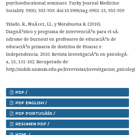
psychoeducational seminars. Turky Journal Medicine
Sociality. 39(6), 933-939. doi:10.3906/sag-0902-13, 933-939
Yslado, R., NuÃ±ez, Ll., y Norabuena R. (2010).
DiagnÃ³stico y programa de intervenciÃ³n para el sÃ­
ndrome de burnout en profesores de educaciÃ³n de
educaciÃ³n primaria de distritos de Huaraz e
Independencia. 2010. Revista InvestigaciÃ³n en psicologÃ­
a, 13, 151-162. Recuperado de:
http://sisbib.unmsm.edu.pe/bvrevistas/investigacion_psicolog
PDF /
PDF ENGLISH /
PDF PORTUGÃŠS /
RESUMEN PDF /
HTML /