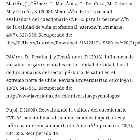
MartÃ­n, J., GÃ³mez, T., MartÃ­nez, C., Del Cura, M., Cabezas,
M. y GarcÃ­a, S. (2008). MediciÃ³n de la capacidad
evaluadora del cuestionario CVP-35 para la percepciÃ³n
de la calidad de vida profesional. AtenciÃ³n Primaria,
40(7), 327-336. Recuperado de:
file:///C:/Users/Lourdes/Downloads/13124124_S300_es%20(2).pd
PÃ©rez, D., Peralta, J. y FernÃ¡ndez, P. (2013). Influencia de
variables organizacionales en la calidad de vida laboral
de funcionarios del sector pÃºblico de salud en el
extremo norte de Chile. Revista Universitarias PsicologÃ­a.
13(2), 541-551. Recuperado de:
http://www.javeriana.edu.co/universitaspsychologica
Pujol, E (2008). Reevaluando la validez del cuestionario
CVP-35: sensibilidad al cambio, cambios importantes y
mÃ­nima diferencia importante. AtenciÃ³n primaria. 40(7),
334-336. Recuperado de: