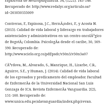
EspaÃ±ola de Neuropsiquiatria. 34, (1221). 145-146.
Recuperado de: http://www.redalyc.org/articulo.oa?
id=265030533009
Contreras, F., Espinosa, J.C., HernÃ¡ndez, F., y Acosta N.
(2013). Calidad de vida laboral y liderazgo en trabajadores
asistenciales y administrativos en un centro oncolÃ³gico
de BogotÃ¡ Colombia. PsicologÃ­a desde el caribe, 30, 569-
590. Recuperado de:
http://www.scielo.org.co/pdf/psdc/v30n3/v30n3a07
CÃ³rdova, M., Alvarado, S., Manrique, H., Lizarbe, C.R.,
Aguirre, S.E., y Human, J. (2014). Calidad de vida laboral
de los egresados y predicamento del empleador. Facultad
de EnfermerÃ­a de la Universidad Nacional San Luis
Gonzaga de ICA. Revista EnfermerÃ­a Vanguardia. 2(2),
151-160. Recuperado de:
www.unica.edu.pe/alavanguardia/index.php/revan.