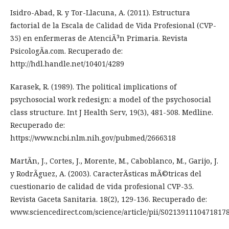
Isidro-Abad, R. y Tor-Llacuna, A. (2011). Estructura
factorial de la Escala de Calidad de Vida Profesional (CVP-
35) en enfermeras de AtenciÃ³n Primaria. Revista
PsicologÃ­a.com. Recuperado de:
http://hdl.handle.net/10401/4289
Karasek, R. (1989). The political implications of
psychosocial work redesign: a model of the psychosocial
class structure. Int J Health Serv, 19(3), 481-508. Medline.
Recuperado de:
https://www.ncbi.nlm.nih.gov/pubmed/2666318
MartÃ­n, J., Cortes, J., Morente, M., Caboblanco, M., Garijo, J.
y RodrÃ­guez, A. (2003). CaracterÃ­sticas mÃ©tricas del
cuestionario de calidad de vida profesional CVP-35.
Revista Gaceta Sanitaria. 18(2), 129-136. Recuperado de:
www.sciencedirect.com/science/article/pii/S021391110471817