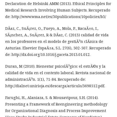
Declaration de Helsinki AMM (2013). Ethical Principles for
Medical Research Involving Human Subjects. Recuperado
de: http://www.wma.net/es/30publications/10policies/b3/
DÃ­az, C., SuÃ¡rez, O., Fueyo, A., Mola, P., RacaÃ±o, I.,
SÃ¡nchez, A., SuÃ¡rez, R & DÃ­az, C. (2013) calidad de vida
en los profesores en el modelo de gestiÃ³n clÃ­nica de
Asturias. Elsevier EspaÃ±a, S.L. 27(6), 502-507. Recuperado
de: http://dx.doi.org/10.1016/j.gaceta.2013.01.012.
Duran, M (2010). Bienestar psicolÃ³gico: el estrÃ©s y la
calidad de vida en el contexto laboral. Revista nacional de
administraciÃ³n. 1(1), 71-84. Recuperado de:
http://dialnet.unirioja.es/descarga/articulo/3698512.pdf.
Farughi, H., Alaniaza, S. & Mousavipour, S.H. (2014).
Presenting a Framework of Reengineering methodology
for Organizational Diagnosis and Process Improvement