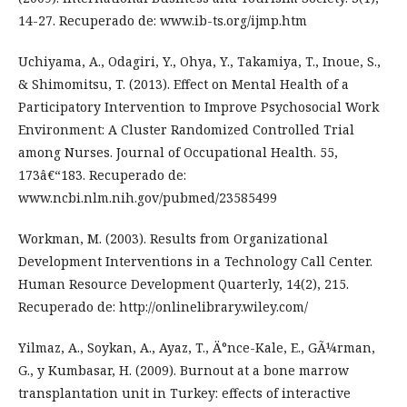
14-27. Recuperado de: www.ib-ts.org/ijmp.htm
Uchiyama, A., Odagiri, Y., Ohya, Y., Takamiya, T., Inoue, S.,
& Shimomitsu, T. (2013). Effect on Mental Health of a
Participatory Intervention to Improve Psychosocial Work
Environment: A Cluster Randomized Controlled Trial
among Nurses. Journal of Occupational Health. 55,
173â€“183. Recuperado de:
www.ncbi.nlm.nih.gov/pubmed/23585499
Workman, M. (2003). Results from Organizational
Development Interventions in a Technology Call Center.
Human Resource Development Quarterly, 14(2), 215.
Recuperado de: http://onlinelibrary.wiley.com/
Yilmaz, A., Soykan, A., Ayaz, T., Ä°nce-Kale, E., GÃ¼rman,
G., y Kumbasar, H. (2009). Burnout at a bone marrow
transplantation unit in Turkey: effects of interactive