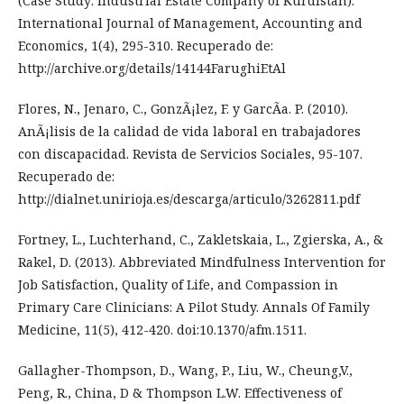
(Case Study: Industrial Estate Company of Kurdistan).
International Journal of Management, Accounting and
Economics, 1(4), 295-310. Recuperado de:
http://archive.org/details/14144FarughiEtAl
Flores, N., Jenaro, C., GonzÃ¡lez, F. y GarcÃ­a. P. (2010).
AnÃ¡lisis de la calidad de vida laboral en trabajadores
con discapacidad. Revista de Servicios Sociales, 95-107.
Recuperado de:
http://dialnet.unirioja.es/descarga/articulo/3262811.pdf
Fortney, L., Luchterhand, C., Zakletskaia, L., Zgierska, A., &
Rakel, D. (2013). Abbreviated Mindfulness Intervention for
Job Satisfaction, Quality of Life, and Compassion in
Primary Care Clinicians: A Pilot Study. Annals Of Family
Medicine, 11(5), 412-420. doi:10.1370/afm.1511.
Gallagher-Thompson, D., Wang, P., Liu, W., Cheung,V.,
Peng, R., China, D & Thompson L.W. Effectiveness of