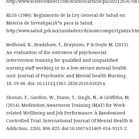
http://www.sciencedirect.com/science/article/pii/S0212656708
RLGS (1986). Reglamento de la Ley General de Salud en
Materia de InvestigaciÃ³n para la Salud.
http://www.salud.gob.mx/unidades/cdi/nom/compi/rlgsmis.ht
Redhead, K., Bradshaw, T., Braynion, P & Doyle M. (2011).
An evaluation of the outcomes of psychosocial
intervention training for qualified and unqualified
nursing staff working in in a low-secure mental health
unit. Journal of Psychiatric and Mental health Nursing.
18, 59-66. doi: 10.1111/j.1365-2850.2010.01629.x
Shonin, E., Gordon, W., Dunn, T., Singh, N., & Griffiths, M.
(2014). Meditation Awareness Training (MAT) for Work-
related Wellbeing and Job Performance: A Randomised
Controlled Trial. International Journal Of Mental Health &
Addiction, 12(6), 806-823. doi:10.1007/s11469-014-9513-2.