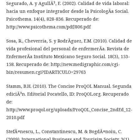
Segurado, A. y AgullÃ³, E. (2002). Calidad de vida laboral:
hacia un enfoque integrador desde la PsicologÃ­a Social.
Psicothema. 14(4), 828-836. Recuperado de:
http://www.psicothema.com/pdf/806.pdf
Sosa, R., Cheverria, S. y RodrÃ­guez, E.M. (2010). Calidad de
vida profesional del personal de enfermerÃ­a. Revista de
EnfermerÃ­a Instituto Mexicano Seguro Social. 18(3), 153-
158. Recuperado de: http://new.medigraphic.com/cgi-
bin/resumen.cgi?IDARTICULO=29763
Stamm, B.H. (2010). The Concise ProQOL Manual. Segunda
ediciÃ³n. Editorial Pocatello, ID: ProQOL.org. Recuperado
de:
http://www.proqol.org/uploads/ProQOL_Concise_2ndEd_12-
2010.pdf
StefÃ¤nescu, L., Constantinescu, M. & BogdÃ¤noiu, C.
(2009). International Business and Tourisim Society. 3(1),