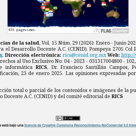
cias de la salud
, Vol. 15 Núm. 29 (2026): Enero - Junio 20
ra el Desarrollo Docente A.C. (CENID). Pompeya 2705 Col Pr
x
.
Dirección electrónica:
rics@cenid.org.mx
Web:
http:/
rechos al Uso Exclusivo No: 04 - 2023 - 031317004800 - 102
de informática
RICS
, Dr. Francisco Santillán Campos, 
ificación, 23 de enero 2025. Las opiniones expresadas por
ión total o parcial de los contenidos e imágenes de la pu
lo Docente A.C. (CENID) y del comité editorial de
RICS
a está bajo una
licencia de Creative Commons Reconocimiento-NoComercial 4.0 Inte