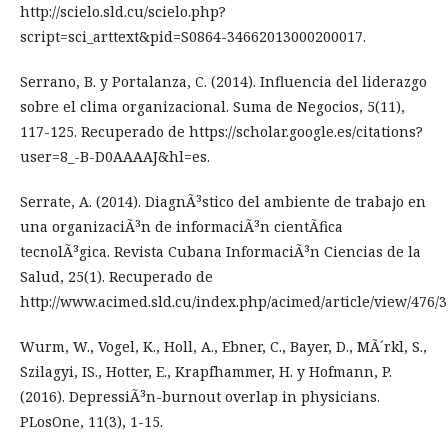
http://scielo.sld.cu/scielo.php?
script=sci_arttext&pid=S0864-34662013000200017.
Serrano, B. y Portalanza, C. (2014). Influencia del liderazgo
sobre el clima organizacional. Suma de Negocios, 5(11),
117-125. Recuperado de https://scholar.google.es/citations?
user=8_-B-D0AAAAJ&hl=es.
Serrate, A. (2014). DiagnÃ³stico del ambiente de trabajo en
una organizaciÃ³n de informaciÃ³n cientÃ­fica
tecnolÃ³gica. Revista Cubana InformaciÃ³n Ciencias de la
Salud, 25(1). Recuperado de
http://www.acimed.sld.cu/index.php/acimed/article/view/476/3
Wurm, W., Vogel, K., Holl, A., Ebner, C., Bayer, D., MÃ´rkl, S.,
Szilagyi, IS., Hotter, E., Krapfhammer, H. y Hofmann, P.
(2016). DepressiÃ³n-burnout overlap in physicians.
PLosOne, 11(3), 1-15.