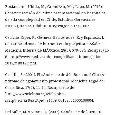
Bustamante-Ubilla, M., GrandÃ³n, M. y Lapo, M. (2015).
CaracterizaciÃ³n del clima organizacional en hospitales
de alta complejidad en Chile. Estudios Gerenciales,
31(137), 432-440. doi:10.1016/j.estger.2015.08.003.
Carrillo-Esper, R., GÃ³mez-HernÃ¡ndez, K. y Espinoza, I.
(2012). SÃ­ndrome de burnout en la prÃ¡ctica mÃ©dica.
Medicina Interna de MÃ©xico, 28(6), 579-584. Recuperado
de http://www.medigraphic.com/pdfs/medintmex/mim-
2012/mim126j.pdf.
Castillo, S. (2001). El sÃ­ndrome de â€œBurn outâ€? o sÃ­
ndrome de agotamiento profesional. Medicina Legal de
Costa Rica, 17(2), 11-14. Recuperado de
http://www.scielo.sa.cr/scielo.php?
script=sci_arttext&pid=S1409-00152001000100004.
Del Valle, M. y Vuano, E. (2007). SÃ­ndrome de burnout