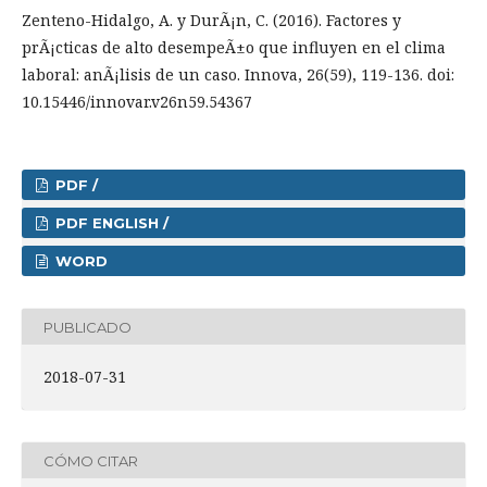
Zenteno-Hidalgo, A. y DurÃ¡n, C. (2016). Factores y
prÃ¡cticas de alto desempeÃ±o que influyen en el clima
laboral: anÃ¡lisis de un caso. Innova, 26(59), 119-136. doi:
10.15446/innovar.v26n59.54367
PDF /
PDF ENGLISH /
WORD
PUBLICADO
2018-07-31
CÓMO CITAR