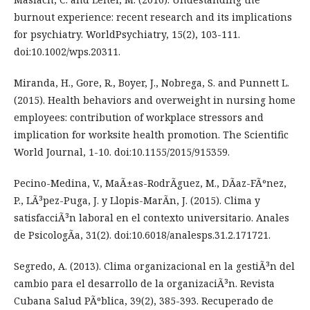
burnout experience: recent research and its implications
for psychiatry. WorldPsychiatry, 15(2), 103-111.
doi:10.1002/wps.20311.
Miranda, H., Gore, R., Boyer, J., Nobrega, S. and Punnett L.
(2015). Health behaviors and overweight in nursing home
employees: contribution of workplace stressors and
implication for worksite health promotion. The Scientific
World Journal, 1-10. doi:10.1155/2015/915359.
Pecino-Medina, V., MaÃ±as-RodrÃ­guez, M., DÃ­az-FÃºnez,
P., LÃ³pez-Puga, J. y Llopis-MarÃ­n, J. (2015). Clima y
satisfacciÃ³n laboral en el contexto universitario. Anales
de PsicologÃ­a, 31(2). doi:10.6018/analesps.31.2.171721.
Segredo, A. (2013). Clima organizacional en la gestiÃ³n del
cambio para el desarrollo de la organizaciÃ³n. Revista
Cubana Salud PÃºblica, 39(2), 385-393. Recuperado de