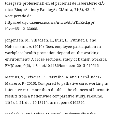
(desgaste profesional) en el personal de laboratorio clÃ­
nico. BioquÃ­mica y PatologÃ­a ClÃ­nica, 71(3), 42-45.
Recuperado de
http://redalyc.uaemex.mx/src/inicio/ArtPDFRed.jsp?
iCve=65112133008.
Jorgensen, M., Villadsen, E., Burr, H., Punnet, L. and
Holtermann, A. (2016). Does employee participation in
workplace health promotion depend on the working
environment? A cross-sectional study of Danish workers.
BMJOpen, 6(6), 1-3. doi:10.1136/bmjopen-2015-010516.
Martins, S., Teixeira, C., Carvalho, A. and HernÃ¡ndez-
Marrero, P. (2016). Compared to palliative care, working in
intensive care more than doubles the chances of burnout:
results from a nationwide comparative study. PLosOne,
11(9), 1-21. doi: 10.1371/journal.pone.0162340.
Maslach, C. and Leiter, M. (2016). Undestanding the