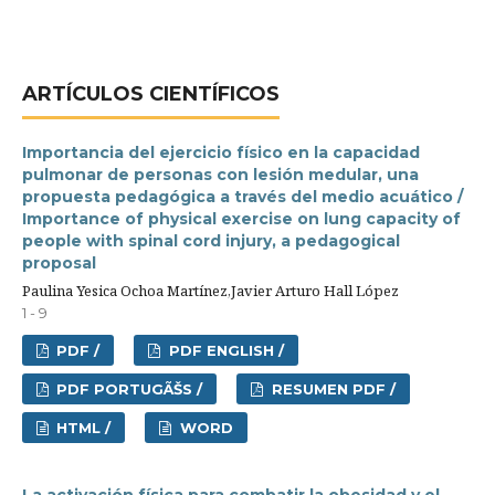
ARTÍCULOS CIENTÍFICOS
Importancia del ejercicio físico en la capacidad
pulmonar de personas con lesión medular, una
propuesta pedagógica a través del medio acuático /
Importance of physical exercise on lung capacity of
people with spinal cord injury, a pedagogical
proposal
Paulina Yesica Ochoa Martínez,Javier Arturo Hall López
1 - 9
PDF /
PDF ENGLISH /
PDF PORTUGÃŠS /
RESUMEN PDF /
HTML /
WORD
La activación física para combatir la obesidad y el