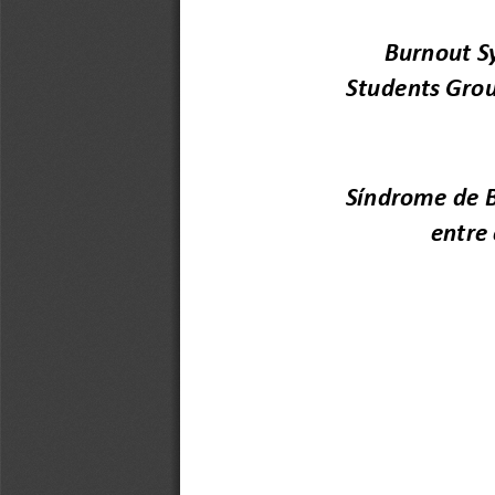
Burnout 
S
Student
s
Grou
Síndrome de B
entre