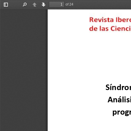
of 24
Toggle
Find
Previous
Next
Sidebar
Síndro
Anális
prog