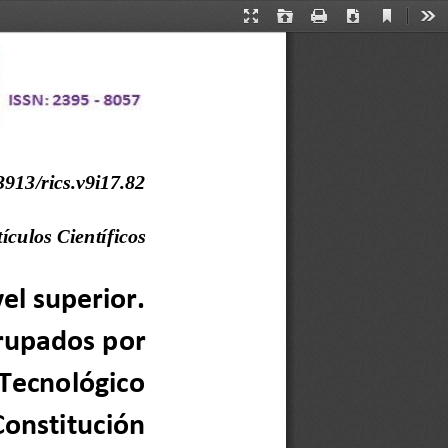
Current
Presentation
Open
Print
Download
Too
View
Mode
3913/rics.v9i17.82
ículos Científicos
el superior. 
rupados 
por 
 Tecnológico 
Constitución