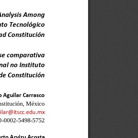
Analysis Among 
uto Tecnoló
gic
o 
ad Constitució
n
se comparativa 
l no Instituto 
de Constitución
o Aguilar Carrasco
nstitución, México
ilar@itscc.edu.mx
0
-
0002
-
5498
-
5752
rto Arvizu Acosta