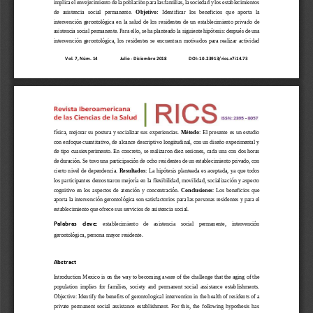
implica el envejecimiento de la población para 
las familias, la sociedad y los establecimientos 
de   asistencia   social   permanente
. 
Objetivo:
Identificar   los   beneficios   que   aporta   la 
intervención  gerontológica  en  la  salud  de  los  residentes  de  un  establecimiento  privado  de 
asistencia social permanente
. Par
a ello, se ha planteado 
la 
siguiente hipótesis: d
espués de una 
intervención  gerontológica,  los  residentes  se  encuentran  motivados  para  realizar  actividad 
Vol. 7, Núm. 1
4
Julio 
-
Diciembre
2018                   DOI:
10.23913/rics.v7i14.73
física, mejorar su postura  y socializar sus experiencias.
Método
: 
El presente es un e
studio 
con enfoqu
e cuantitativo, de alcance descriptivo 
longitudinal
, con 
un 
diseño ex
p
eri
mental y
de tipo cuasi
experimento
. 
En concreto, s
e realizaron diez sesiones
, cada una con 
dos horas 
de duración. 
Se tuvo una 
participa
ción de ocho
residentes de
un establecimiento privado, con 
cierto nivel de dependencia.
Resultados
:
La hipótesis 
planteada e
s
acepta
da
, 
ya que todos 
los participantes demostraron 
mejoría 
en 
la 
flexibilidad, movilidad, 
socialización y aspecto 
cognitivo  en  los  aspectos  de 
atención
y
concentración. 
Conclusiones
:
Los  beneficios  que 
aporta la 
interv
ención gerontológica 
son satisfactorios
para las personas residentes y para el 
establecimiento que ofrece sus servicios de asistencia social.
establecimiento    de    asistencia    social    permanente,
intervención 
Palabras    clave:
gerontológica, persona mayor residente.
Abstract
Introduction
Mexico is on the way to becoming aware of the challenge that the aging of the 
population  implies  for  families,  society  and  permanent  social  assistance  establishments. 
Objective:
Identify the benefits of gerontological intervention in the health of residen
ts of a 
private  permanent  social  assistance  establishment.  For  this,  the  following  hypothesis  has 