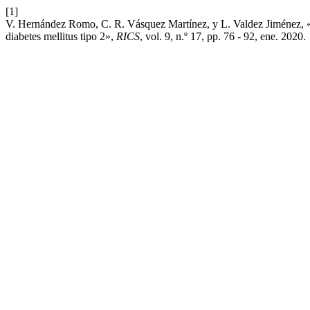
[1]
V. Hernández Romo, C. R. Vásquez Martínez, y L. Valdez Jiménez, «Es
diabetes mellitus tipo 2»,
RICS
, vol. 9, n.º 17, pp. 76 - 92, ene. 2020.