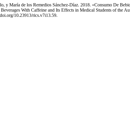
ujillo, y María de los Remedios Sánchez-Díaz. 2018. «Consumo De Beb
everages With Caffeine and Its Effects in Medical Students of the Au
//doi.org/10.23913/rics.v7i13.59.