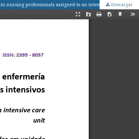
in nursing professionals assigned to an intensive care unit
Descargar